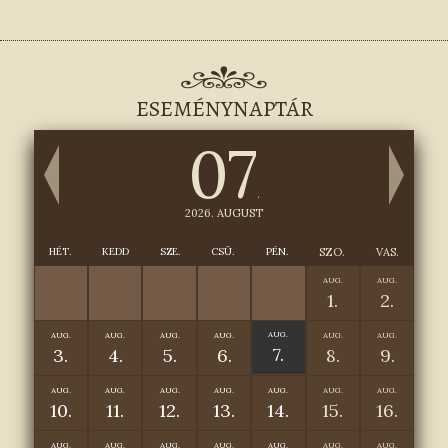
ESEMÉNYNAPTÁR
07
.
2026. AUGUST
HÉT.
KEDD
SZE.
CSÜ.
PÉN.
SZO.
VAS.
AUG.
AUG.
1.
2.
AUG.
AUG.
AUG.
AUG.
AUG.
AUG.
AUG.
7.
3.
4.
5.
6.
8.
9.
AUG.
AUG.
AUG.
AUG.
AUG.
AUG.
AUG.
10.
11.
12.
13.
14.
15.
16.
AUG.
AUG.
AUG.
AUG.
AUG.
AUG.
AUG.