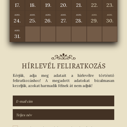
17.
18.
19.
20.
21.
22.
23.
AUG.
AUG.
AUG.
AUG.
AUG.
AUG.
AUG.
24.
25.
26.
27.
28.
29.
30.
AUG.
31.
HÍRLEVÉL FELIRATKOZÁS
Kérjük, adja meg adatait a hírlevélre történtő
feliratkozáshoz! A megadott adatokat bizalmasan
kezeljük, azokat harmadik félnek át nem adjuk!