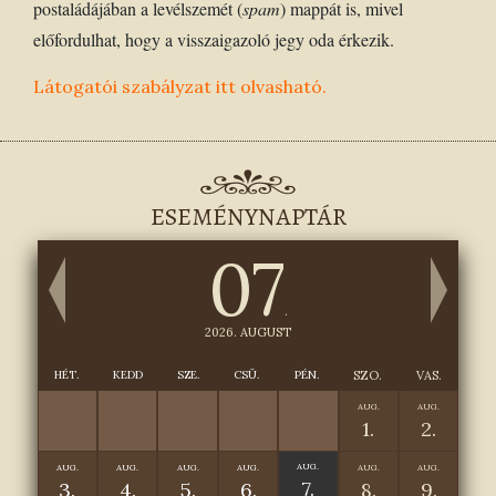
postaládájában a levélszemét (
spam
) mappát is, mivel
előfordulhat, hogy a visszaigazoló jegy oda érkezik.
Látogatói
szabályzat
itt
olvasható.
ESEMÉNYNAPTÁR
07
.
2026. AUGUST
HÉT.
KEDD
SZE.
CSÜ.
PÉN.
SZO.
VAS.
AUG.
AUG.
1.
2.
AUG.
AUG.
AUG.
AUG.
AUG.
AUG.
AUG.
7.
3.
4.
5.
6.
8.
9.