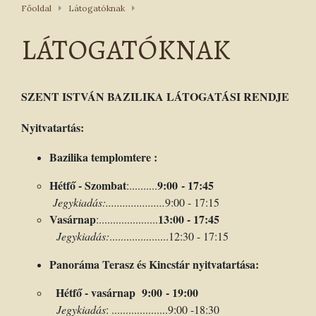
Főoldal
Látogatóknak
LÁTOGATÓKNAK
SZENT ISTVÁN BAZILIKA LÁTOGATÁSI RENDJE
Nyitvatartás:
Bazilika templomtere :
Hétfő - Szombat
9:00 - 17:45
:..........
Jegykiadás:.....................
9:00 - 17:15
Vasárnap
13:00 - 17:45
:.....................
Jegykiadás:
.....................12:30 - 17:15
Panoráma Terasz és Kincstár nyitvatartása:
Hétfő - vasárnap 9:00 - 19:00
Jegykiadás
: ....................9:00 -18:30