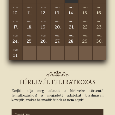
AUG.
AUG.
AUG.
AUG.
AUG.
AUG.
AUG.
10.
11.
12.
13.
14.
15.
16.
AUG.
AUG.
AUG.
AUG.
AUG.
AUG.
AUG.
17.
18.
19.
20.
21.
22.
23.
AUG.
AUG.
AUG.
AUG.
AUG.
AUG.
AUG.
24.
25.
26.
27.
28.
29.
30.
AUG.
31.
HÍRLEVÉL FELIRATKOZÁS
Kérjük, adja meg adatait a hírlevélre történtő
feliratkozáshoz! A megadott adatokat bizalmasan
kezeljük, azokat harmadik félnek át nem adjuk!