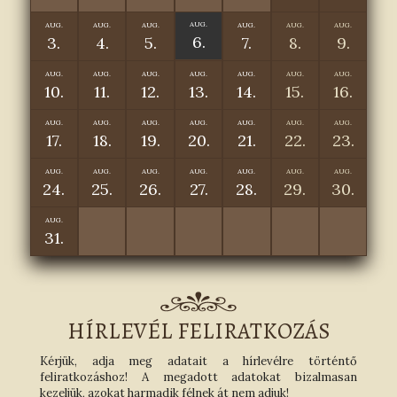
AUG.
AUG.
AUG.
AUG.
AUG.
AUG.
AUG.
6.
3.
4.
5.
7.
8.
9.
AUG.
AUG.
AUG.
AUG.
AUG.
AUG.
AUG.
10.
11.
12.
13.
14.
15.
16.
AUG.
AUG.
AUG.
AUG.
AUG.
AUG.
AUG.
17.
18.
19.
20.
21.
22.
23.
AUG.
AUG.
AUG.
AUG.
AUG.
AUG.
AUG.
24.
25.
26.
27.
28.
29.
30.
AUG.
31.
HÍRLEVÉL FELIRATKOZÁS
Kérjük, adja meg adatait a hírlevélre történtő
feliratkozáshoz! A megadott adatokat bizalmasan
kezeljük, azokat harmadik félnek át nem adjuk!