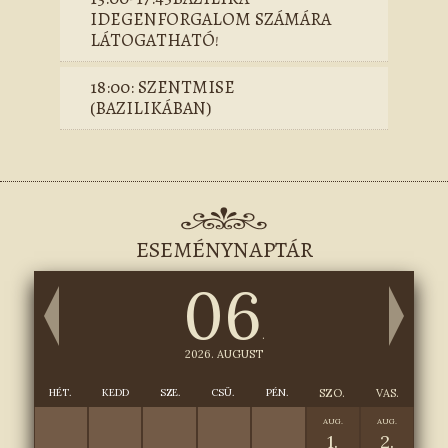
IDEGENFORGALOM SZÁMÁRA
LÁTOGATHATÓ!
18:00: SZENTMISE
(BAZILIKÁBAN)
ESEMÉNYNAPTÁR
06
.
2026. AUGUST
HÉT.
KEDD
SZE.
CSÜ.
PÉN.
SZO.
VAS.
AUG.
AUG.
1.
2.