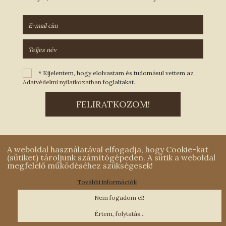
* Kijelentem, hogy elolvastam és tudomásul vettem az
Adatvédelmi nyilatkozatban
foglaltakat.
A weboldal használatával elfogadja, hogy Cookie-kat
(sütiket) tároljunk számítógépeden. A sütik a weboldal
megfelelő működéséhez szükségesek!
További információk
Kapcsolatfelvétel
|
Adatvédelmi nyilatkozat
|
Impresszum
Nem fogadom el!
MCOnet 2001-2026. - Minden jog fenntartva - Copyright -
www.mconet.hu
Értem, folytatás...