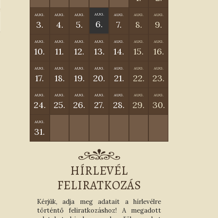
AUG.
AUG.
AUG.
AUG.
AUG.
AUG.
AUG.
6.
3.
4.
5.
7.
8.
9.
AUG.
AUG.
AUG.
AUG.
AUG.
AUG.
AUG.
10.
11.
12.
13.
14.
15.
16.
AUG.
AUG.
AUG.
AUG.
AUG.
AUG.
AUG.
17.
18.
19.
20.
21.
22.
23.
AUG.
AUG.
AUG.
AUG.
AUG.
AUG.
AUG.
24.
25.
26.
27.
28.
29.
30.
AUG.
31.
HÍRLEVÉL
FELIRATKOZÁS
Kérjük, adja meg adatait a hírlevélre
történtő feliratkozáshoz! A megadott