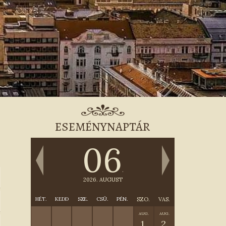
ESEMÉNYNAPTÁR
06
.
2026. AUGUST
HÉT.
KEDD
SZE.
CSÜ.
PÉN.
SZO.
VAS.
AUG.
AUG.
1.
2.