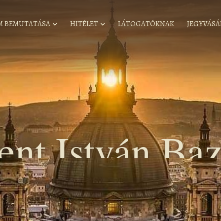
M BEMUTATÁSA
HITÉLET
LÁTOGATÓKNAK
JEGYVÁSÁ
ent István Baz