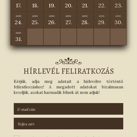
17.
18.
19.
20.
21.
22.
23.
AUG.
AUG.
AUG.
AUG.
AUG.
AUG.
AUG.
24.
25.
26.
27.
28.
29.
30.
AUG.
31.
HÍRLEVÉL FELIRATKOZÁS
Kérjük, adja meg adatait a hírlevélre történtő
feliratkozáshoz! A megadott adatokat bizalmasan
kezeljük, azokat harmadik félnek át nem adjuk!