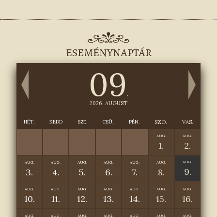
ESEMÉNYNAPTÁR
09
.
2026. AUGUST
HÉT.
KEDD
SZE.
CSÜ.
PÉN.
SZO.
VAS.
AUG.
AUG.
1.
2.
AUG.
AUG.
AUG.
AUG.
AUG.
AUG.
AUG.
9.
3.
4.
5.
6.
7.
8.
AUG.
AUG.
AUG.
AUG.
AUG.
AUG.
AUG.
10.
11.
12.
13.
14.
15.
16.
AUG.
AUG.
AUG.
AUG.
AUG.
AUG.
AUG.