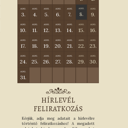
AUG.
AUG.
AUG.
AUG.
AUG.
AUG.
AUG.
8.
3.
4.
5.
6.
7.
9.
AUG.
AUG.
AUG.
AUG.
AUG.
AUG.
AUG.
10.
11.
12.
13.
14.
15.
16.
AUG.
AUG.
AUG.
AUG.
AUG.
AUG.
AUG.
17.
18.
19.
20.
21.
22.
23.
AUG.
AUG.
AUG.
AUG.
AUG.
AUG.
AUG.
24.
25.
26.
27.
28.
29.
30.
AUG.
31.
HÍRLEVÉL
FELIRATKOZÁS
Kérjük, adja meg adatait a hírlevélre
történtő feliratkozáshoz! A megadott