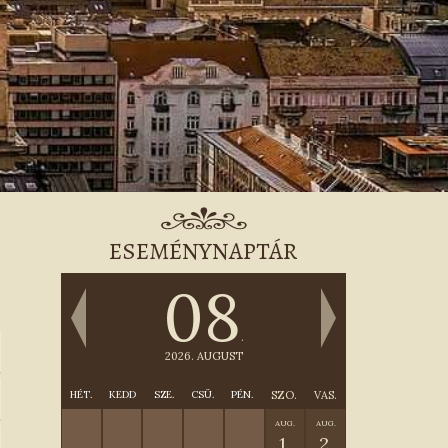
ESEMÉNYNAPTÁR
08
.
2026. AUGUST
HÉT.
KEDD
SZE.
CSÜ.
PÉN.
SZO.
VAS.
AUG.
AUG.
1.
2.