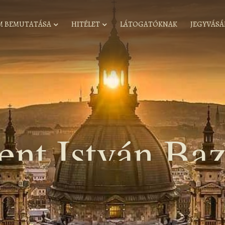
M BEMUTATÁSA
HITÉLET
LÁTOGATÓKNAK
JEGYVÁSÁ
ent István Baz