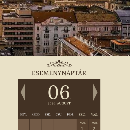
ESEMÉNYNAPTÁR
06
.
2026. AUGUST
HÉT.
KEDD
SZE.
CSÜ.
PÉN.
SZO.
VAS.
AUG.
AUG.
1.
2.