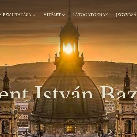
M BEMUTATÁSA
HITÉLET
LÁTOGATÓKNAK
JEGYVÁSÁ
ent István Baz