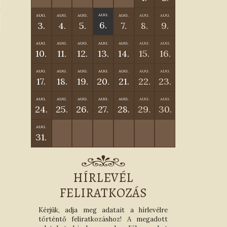
AUG.
AUG.
AUG.
AUG.
AUG.
AUG.
AUG.
6.
3.
4.
5.
7.
8.
9.
AUG.
AUG.
AUG.
AUG.
AUG.
AUG.
AUG.
10.
11.
12.
13.
14.
15.
16.
AUG.
AUG.
AUG.
AUG.
AUG.
AUG.
AUG.
17.
18.
19.
20.
21.
22.
23.
AUG.
AUG.
AUG.
AUG.
AUG.
AUG.
AUG.
24.
25.
26.
27.
28.
29.
30.
AUG.
31.
HÍRLEVÉL
FELIRATKOZÁS
Kérjük, adja meg adatait a hírlevélre
történtő feliratkozáshoz! A megadott