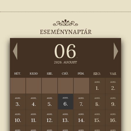
ESEMÉNYNAPTÁR
06
.
2026. AUGUST
HÉT.
KEDD
SZE.
CSÜ.
PÉN.
SZO.
VAS.
AUG.
AUG.
1.
2.
AUG.
AUG.
AUG.
AUG.
AUG.
AUG.
AUG.
6.
3.
4.
5.
7.
8.
9.
AUG.
AUG.
AUG.
AUG.
AUG.
AUG.
AUG.
10.
11.
12.
13.
14.
15.
16.
AUG.
AUG.
AUG.
AUG.
AUG.
AUG.
AUG.