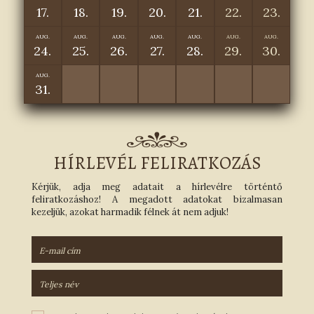
17.
18.
19.
20.
21.
22.
23.
AUG.
AUG.
AUG.
AUG.
AUG.
AUG.
AUG.
24.
25.
26.
27.
28.
29.
30.
AUG.
31.
HÍRLEVÉL FELIRATKOZÁS
Kérjük, adja meg adatait a hírlevélre történtő
feliratkozáshoz! A megadott adatokat bizalmasan
kezeljük, azokat harmadik félnek át nem adjuk!