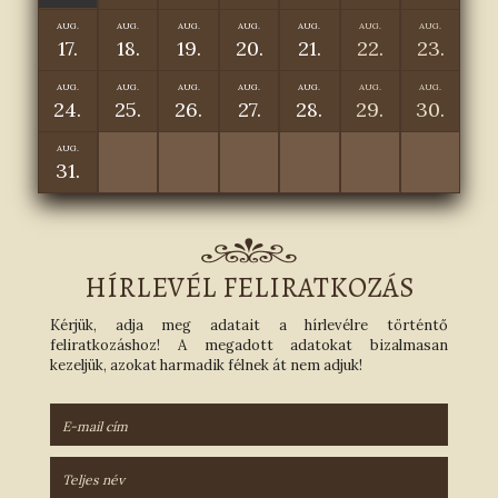
AUG.
AUG.
AUG.
AUG.
AUG.
AUG.
AUG.
17.
18.
19.
20.
21.
22.
23.
AUG.
AUG.
AUG.
AUG.
AUG.
AUG.
AUG.
24.
25.
26.
27.
28.
29.
30.
AUG.
31.
HÍRLEVÉL FELIRATKOZÁS
Kérjük, adja meg adatait a hírlevélre történtő
feliratkozáshoz! A megadott adatokat bizalmasan
kezeljük, azokat harmadik félnek át nem adjuk!