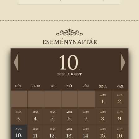
ESEMÉNYNAPTÁR
10
.
2026. AUGUST
HÉT.
KEDD
SZE.
CSÜ.
PÉN.
SZO.
VAS.
AUG.
AUG.
1.
2.
AUG.
AUG.
AUG.
AUG.
AUG.
AUG.
AUG.
3.
4.
5.
6.
7.
8.
9.
AUG.
AUG.
AUG.
AUG.
AUG.
AUG.
AUG.
10.
11.
12.
13.
14.
15.
16.