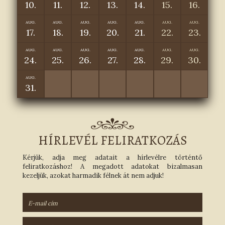
10.
11.
12.
13.
14.
15.
16.
AUG.
AUG.
AUG.
AUG.
AUG.
AUG.
AUG.
17.
18.
19.
20.
21.
22.
23.
AUG.
AUG.
AUG.
AUG.
AUG.
AUG.
AUG.
24.
25.
26.
27.
28.
29.
30.
AUG.
31.
HÍRLEVÉL FELIRATKOZÁS
Kérjük, adja meg adatait a hírlevélre történtő
feliratkozáshoz! A megadott adatokat bizalmasan
kezeljük, azokat harmadik félnek át nem adjuk!