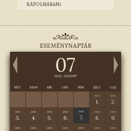
KÁPOLNÁBAN)
ESEMÉNYNAPTÁR
07
.
2026. AUGUST
HÉT.
KEDD
SZE.
CSÜ.
PÉN.
SZO.
VAS.
AUG.
AUG.
1.
2.
AUG.
AUG.
AUG.
AUG.
AUG.
AUG.
AUG.
7.
3.
4.
5.
6.
8.
9.
AUG.
AUG.
AUG.
AUG.
AUG.
AUG.
AUG.